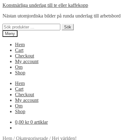
Hoppa
Hoppa
Konstnärliga underlag till te eller kaffekopp
till
till
Nästan utomjordiska bilder på runda underlag till arbetsbord
navigering
innehåll
Sök
Sök
efter:
Meny
Hem
Cart
Checkout
My account
Om
Shop
Hem
Cart
Checkout
My account
Om
Shop
0,00
kr
0 artiklar
Hem
/
Okategoriserade
/
Hej världen!