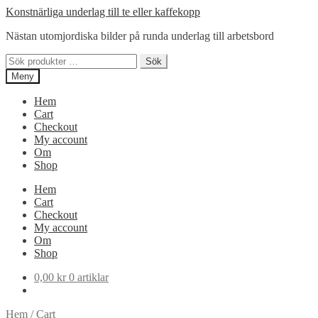
Hoppa
Hoppa
Konstnärliga underlag till te eller kaffekopp
till
till
Nästan utomjordiska bilder på runda underlag till arbetsbord
navigering
innehåll
Sök
Sök
efter:
Meny
Hem
Cart
Checkout
My account
Om
Shop
Hem
Cart
Checkout
My account
Om
Shop
0,00
kr
0 artiklar
Hem
/
Cart