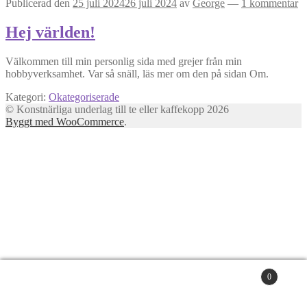
Publicerad den
25 juli 2024
26 juli 2024
av
George
—
1 kommentar
Hej världen!
Välkommen till min personlig sida med grejer från min
hobbyverksamhet. Var så snäll, läs mer om den på sidan Om.
Kategori:
Okategoriserade
© Konstnärliga underlag till te eller kaffekopp 2026
Byggt med WooCommerce
.
0
Sök
efter:
Sök