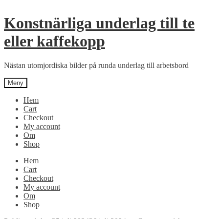
Hoppa
Hoppa
till
till
Konstnärliga underlag till te
navigering
innehåll
eller kaffekopp
Nästan utomjordiska bilder på runda underlag till arbetsbord
Meny
Hem
Cart
Checkout
My account
Om
Shop
Hem
Cart
Checkout
My account
Om
Shop